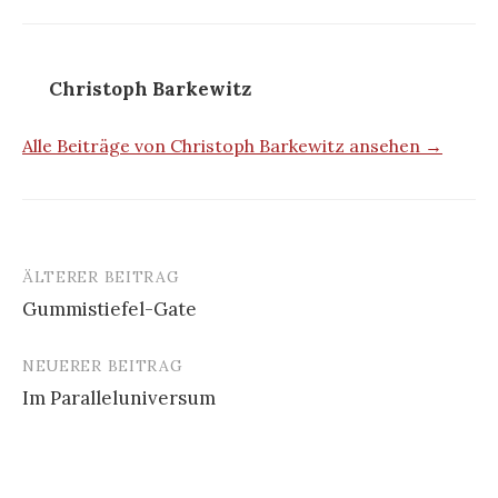
Christoph Barkewitz
Alle Beiträge von Christoph Barkewitz ansehen →
ÄLTERER BEITRAG
Beitrags-
Gummistiefel-Gate
Navigation
NEUERER BEITRAG
Im Paralleluniversum