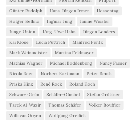
Eva Kühne-Hörmann
Florian Rentsch
Fraport
Günter Rudolph
Hans-Jürgen Irmer
Hessentag
Holger Bellino
Ingmar Jung
Janine Wissler
Junge Union
Jörg-Uwe Hahn
Jürgen Lenders
Kai Klose
Lucia Puttrich
Manfred Pentz
Mark Weinmeister
Martina Feldmayer
Mathias Wagner
Michael Boddenberg
Nancy Faeser
Nicola Beer
Norbert Kartmann
Peter Beuth
Priska Hinz
René Rock
Roland Koch
Schwarz-Grün
Schäfer-Gümbel
Stefan Grüttner
Tarek Al-Wazir
Thomas Schäfer
Volker Bouffier
Willi van Ooyen
Wolfgang Greilich