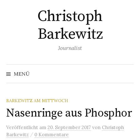
Springe
Christoph
zum
Inhalt
Barkewitz
Journalist
Suchen
nach:
MENÜ
BARKEWITZ AM MITTWOCH
Nasenringe aus Phosphor
Veröffentlicht
am
20. September 2017
von
Christoph
/
Barkewitz
0 Kommentare