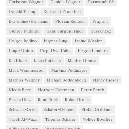
Christean Wagner
Daniela Wagner
Darmstadt 98
Donald Trump
Eintracht Frankfurt
Eva Kühne-Hörmann
Florian Rentsch
Fraport
Günter Rudolph
Hans-Jürgen Irmer
Hessentag
Holger Bellino
Ingmar Jung
Janine Wissler
Junge Union
Jörg-Uwe Hahn
Jürgen Lenders
Kai Klose
Lucia Puttrich
Manfred Pentz
Mark Weinmeister
Martina Feldmayer
Mathias Wagner
Michael Boddenberg
Nancy Faeser
Nicola Beer
Norbert Kartmann
Peter Beuth
Priska Hinz
René Rock
Roland Koch
Schwarz-Grün
Schäfer-Gümbel
Stefan Grüttner
Tarek Al-Wazir
Thomas Schäfer
Volker Bouffier