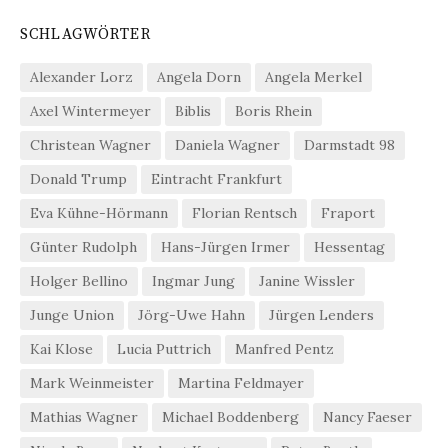
SCHLAGWÖRTER
Alexander Lorz
Angela Dorn
Angela Merkel
Axel Wintermeyer
Biblis
Boris Rhein
Christean Wagner
Daniela Wagner
Darmstadt 98
Donald Trump
Eintracht Frankfurt
Eva Kühne-Hörmann
Florian Rentsch
Fraport
Günter Rudolph
Hans-Jürgen Irmer
Hessentag
Holger Bellino
Ingmar Jung
Janine Wissler
Junge Union
Jörg-Uwe Hahn
Jürgen Lenders
Kai Klose
Lucia Puttrich
Manfred Pentz
Mark Weinmeister
Martina Feldmayer
Mathias Wagner
Michael Boddenberg
Nancy Faeser