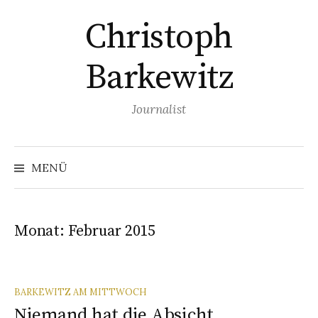
Springe
Christoph
zum
Inhalt
Barkewitz
Journalist
Suchen
nach:
MENÜ
Monat:
Februar 2015
BARKEWITZ AM MITTWOCH
Niemand hat die Absicht …