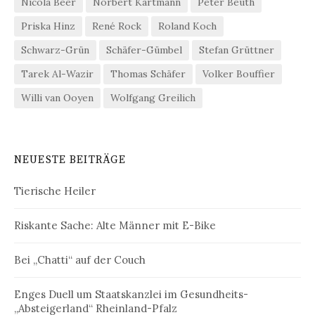
Nicola Beer
Norbert Kartmann
Peter Beuth
Priska Hinz
René Rock
Roland Koch
Schwarz-Grün
Schäfer-Gümbel
Stefan Grüttner
Tarek Al-Wazir
Thomas Schäfer
Volker Bouffier
Willi van Ooyen
Wolfgang Greilich
NEUESTE BEITRÄGE
Tierische Heiler
Riskante Sache: Alte Männer mit E-Bike
Bei „Chatti“ auf der Couch
Enges Duell um Staatskanzlei im Gesundheits-
„Absteigerland“ Rheinland-Pfalz