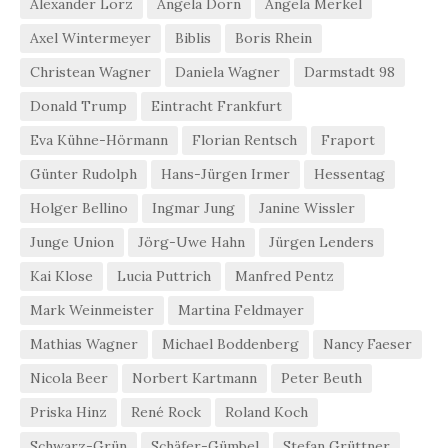
Alexander Lorz
Angela Dorn
Angela Merkel
Axel Wintermeyer
Biblis
Boris Rhein
Christean Wagner
Daniela Wagner
Darmstadt 98
Donald Trump
Eintracht Frankfurt
Eva Kühne-Hörmann
Florian Rentsch
Fraport
Günter Rudolph
Hans-Jürgen Irmer
Hessentag
Holger Bellino
Ingmar Jung
Janine Wissler
Junge Union
Jörg-Uwe Hahn
Jürgen Lenders
Kai Klose
Lucia Puttrich
Manfred Pentz
Mark Weinmeister
Martina Feldmayer
Mathias Wagner
Michael Boddenberg
Nancy Faeser
Nicola Beer
Norbert Kartmann
Peter Beuth
Priska Hinz
René Rock
Roland Koch
Schwarz-Grün
Schäfer-Gümbel
Stefan Grüttner