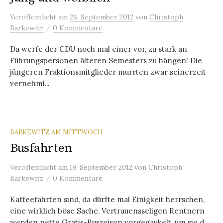
Veröffentlicht
am
26. September 2012
von
Christoph
/
Barkewitz
0 Kommentare
Da werfe der CDU noch mal einer vor, zu stark an
Führungspersonen älteren Semesters zu hängen! Die
jüngeren Fraktionsmitglieder murrten zwar seinerzeit
vernehml...
BARKEWITZ AM MITTWOCH
Busfahrten
Veröffentlicht
am
19. September 2012
von
Christoph
/
Barkewitz
0 Kommentare
Kaffeefahrten sind, da dürfte mal Einigkeit herrschen,
eine wirklich böse Sache. Vertrauensseligen Rentnern
werden nette Gratis-Busreisen vorgegaukelt, um sie d...