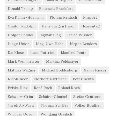
Donald Trump
Eintracht Frankfurt
Eva Kühne-Hörmann
Florian Rentsch
Fraport
Günter Rudolph
Hans-Jürgen Irmer
Hessentag
Holger Bellino
Ingmar Jung
Janine Wissler
Junge Union
Jörg-Uwe Hahn
Jürgen Lenders
Kai Klose
Lucia Puttrich
Manfred Pentz
Mark Weinmeister
Martina Feldmayer
Mathias Wagner
Michael Boddenberg
Nancy Faeser
Nicola Beer
Norbert Kartmann
Peter Beuth
Priska Hinz
René Rock
Roland Koch
Schwarz-Grün
Schäfer-Gümbel
Stefan Grüttner
Tarek Al-Wazir
Thomas Schäfer
Volker Bouffier
Willi van Ooyen
Wolfgang Greilich