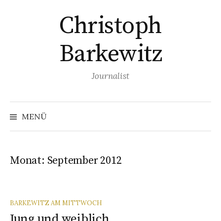
Springe
Christoph
zum
Inhalt
Barkewitz
Journalist
Suchen
nach:
MENÜ
Monat:
September 2012
BARKEWITZ AM MITTWOCH
Jung und weiblich