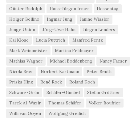
Günter Rudolph
Hans-Jürgen Irmer
Hessentag
Holger Bellino
Ingmar Jung
Janine Wissler
Junge Union
Jörg-Uwe Hahn
Jürgen Lenders
Kai Klose
Lucia Puttrich
Manfred Pentz
Mark Weinmeister
Martina Feldmayer
Mathias Wagner
Michael Boddenberg
Nancy Faeser
Nicola Beer
Norbert Kartmann
Peter Beuth
Priska Hinz
René Rock
Roland Koch
Schwarz-Grün
Schäfer-Gümbel
Stefan Grüttner
Tarek Al-Wazir
Thomas Schäfer
Volker Bouffier
Willi van Ooyen
Wolfgang Greilich