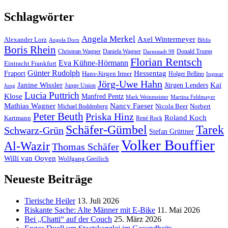
Schlagwörter
Angela Merkel
Axel Wintermeyer
Alexander Lorz
Angela Dorn
Biblis
Boris Rhein
Christean Wagner
Daniela Wagner
Donald Trump
Darmstadt 98
Florian Rentsch
Eva Kühne-Hörmann
Eintracht Frankfurt
Günter Rudolph
Fraport
Hessentag
Hans-Jürgen Irmer
Holger Bellino
Ingmar
Jörg-Uwe Hahn
Janine Wissler
Jürgen Lenders
Kai
Junge Union
Jung
Lucia Puttrich
Klose
Manfred Pentz
Mark Weinmeister
Martina Feldmayer
Mathias Wagner
Nancy Faeser
Michael Boddenberg
Nicola Beer
Norbert
Peter Beuth
Priska Hinz
Roland Koch
Kartmann
René Rock
Schäfer-Gümbel
Tarek
Schwarz-Grün
Stefan Grüttner
Volker Bouffier
Al-Wazir
Thomas Schäfer
Willi van Ooyen
Wolfgang Greilich
Neueste Beiträge
Tierische Heiler
13. Juli 2026
Riskante Sache: Alte Männer mit E-Bike
11. Mai 2026
Bei „Chatti“ auf der Couch
25. März 2026