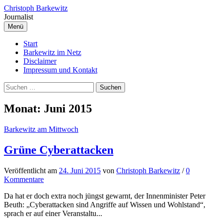
Springe
Christoph Barkewitz
zum
Journalist
Inhalt
Menü
Start
Barkewitz im Netz
Disclaimer
Impressum und Kontakt
Suchen
nach:
Monat:
Juni 2015
Barkewitz am Mittwoch
Grüne Cyberattacken
Veröffentlicht
am
24. Juni 2015
von
Christoph Barkewitz
/
0
Kommentare
Da hat er doch extra noch jüngst gewarnt, der Innenminister Peter
Beuth: „Cyberattacken sind Angriffe auf Wissen und Wohlstand“,
sprach er auf einer Veranstaltu...