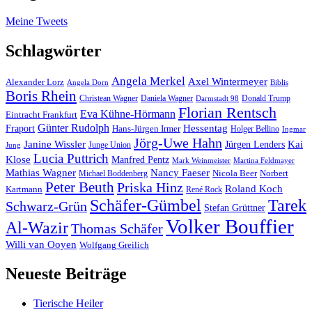
Meine Tweets
Schlagwörter
Angela Merkel
Axel Wintermeyer
Alexander Lorz
Angela Dorn
Biblis
Boris Rhein
Christean Wagner
Daniela Wagner
Donald Trump
Darmstadt 98
Florian Rentsch
Eva Kühne-Hörmann
Eintracht Frankfurt
Günter Rudolph
Fraport
Hessentag
Hans-Jürgen Irmer
Holger Bellino
Ingmar
Jörg-Uwe Hahn
Janine Wissler
Jürgen Lenders
Kai
Junge Union
Jung
Lucia Puttrich
Klose
Manfred Pentz
Mark Weinmeister
Martina Feldmayer
Mathias Wagner
Nancy Faeser
Michael Boddenberg
Nicola Beer
Norbert
Peter Beuth
Priska Hinz
Roland Koch
Kartmann
René Rock
Schäfer-Gümbel
Tarek
Schwarz-Grün
Stefan Grüttner
Volker Bouffier
Al-Wazir
Thomas Schäfer
Willi van Ooyen
Wolfgang Greilich
Neueste Beiträge
Tierische Heiler