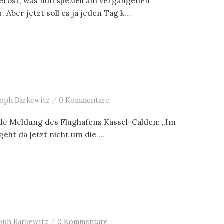
Herbst, was nun speziell am vergangenen
ber jetzt soll es ja jeden Tag k...
/
toph Barkewitz
0 Kommentare
ende Meldung des Flughafens Kassel-Calden: „Im
ht da jetzt nicht um die ...
/
oph Barkewitz
0 Kommentare