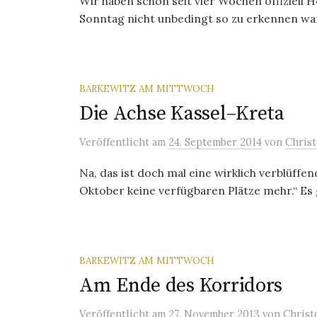
Wir haben schon seit vier Wochen offiziell 
Sonntag nicht unbedingt so zu erkennen war. A
BARKEWITZ AM MITTWOCH
Die Achse Kassel–Kreta
Veröffentlicht
am
24. September 2014
von
Chris
Na, das ist doch mal eine wirklich verblüff
Oktober keine verfügbaren Plätze mehr.“ Es ge
BARKEWITZ AM MITTWOCH
Am Ende des Korridors
Veröffentlicht
am
27. November 2013
von
Christ