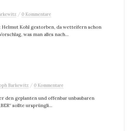
/
arkewitz
0 Kommentare
st Helmut Kohl gestorben, da wetteifern schon
orschlag, was man alles nach...
/
oph Barkewitz
0 Kommentare
ber den geplanten und offenbar unbaubaren
ER“ sollte ursprüngli...