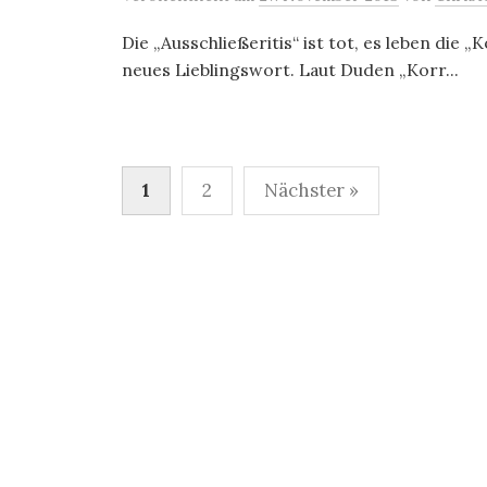
Die „Ausschließeritis“ ist tot, es leben die „
neues Lieblingswort. Laut Duden „Korr...
Seitennummerierung
1
2
Nächster »
der
Beiträge