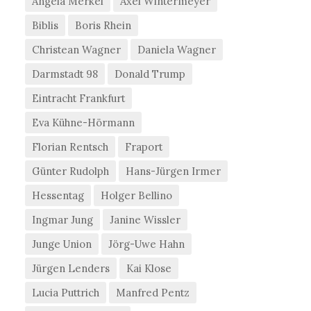
Angela Merkel
Axel Wintermeyer
Biblis
Boris Rhein
Christean Wagner
Daniela Wagner
Darmstadt 98
Donald Trump
Eintracht Frankfurt
Eva Kühne-Hörmann
Florian Rentsch
Fraport
Günter Rudolph
Hans-Jürgen Irmer
Hessentag
Holger Bellino
Ingmar Jung
Janine Wissler
Junge Union
Jörg-Uwe Hahn
Jürgen Lenders
Kai Klose
Lucia Puttrich
Manfred Pentz