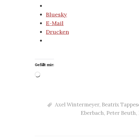
Bluesky
E-Mail
Drucken
Gefällt mir:
Wird
geladen …
Axel Wintermeyer
,
Beatrix Tappes
Eberbach
,
Peter Beuth
,