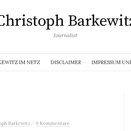
Christoph Barkewit
Journalist
KEWITZ IM NETZ
DISCLAIMER
IMPRESSUM UN
/
oph Barkewitz
0 Kommentare