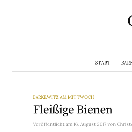
Springe
zum
Inhalt
START
BAR
BARKEWITZ AM MITTWOCH
Fleißige Bienen
Veröffentlicht
am
16. August 2017
von
Christ