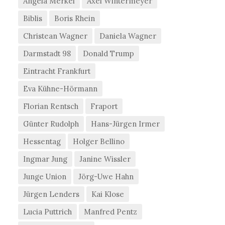
Angela Merkel
Axel Wintermeyer
Biblis
Boris Rhein
Christean Wagner
Daniela Wagner
Darmstadt 98
Donald Trump
Eintracht Frankfurt
Eva Kühne-Hörmann
Florian Rentsch
Fraport
Günter Rudolph
Hans-Jürgen Irmer
Hessentag
Holger Bellino
Ingmar Jung
Janine Wissler
Junge Union
Jörg-Uwe Hahn
Jürgen Lenders
Kai Klose
Lucia Puttrich
Manfred Pentz