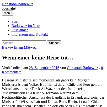
Springe
Christoph Barkewitz
zum
Journalist
Inhalt
Menü
Start
Barkewitz im Netz
Disclaimer
Impressum und Kontakt
Suchen
nach:
Barkewitz am Mittwoch
Wenn einer keine Reise tut…
Veröffentlicht
am
28. September 2016
von
Christoph Barkewitz
/
0
Kommentare
Hessens Minister reisen momentan, als gäb’s kein Morgen:
Ministerpräsident Volker Bouffier ist durch Chile und Peru getourt,
Wirtschaftsminister Tarek Al-Wazir hat den Iran bereist,
Justizministerin Eva Kühne-Hörmann war mit dem
Rechtspolitischen Ausschuss des Landtags in Estland, und sogar der
Minister für Wissenschaft und Kunst, Boris Rhein, ist nach China
geflogen, um nachzuschauen, ob dort ein Sack Reis umgefallen ist.