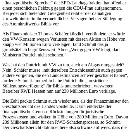
„finanzpolitische Sprecher“ der SPD-Landtagsfraktion hat offenbar
einen persönlichen Feldzug gegen die CDU-Frau aufgenommen.
Bei jeder sich bietenden Gelegenheit reibt er der damaligen
Umweltministerin ihr vermeintliches Versagen bei der Stilllegung
des Atomkraftwerks Biblis vor.
Als Finanzminister Thomas Schäfer kürzlich verkündete, er würde
den VW-Konzern wegen Verlusten mit dessen Aktien in Höhe von
knapp vier Millionen Euro verklagen, fand Schmitt das ja
grundsätzlich begrüßenswert. Aber: „Wer gegen VW klagt, darf
Ministerin Puttrich nicht schonen.“
Was hat den Puttrich mit VW zu tun, auch am Abgas rumgespielt?
Nein, Schäfer müsse „mit derselben Entschlossenheit auch gegen
andere vorgehen, die den Landesfinanzen schwer geschadet haben“,
forderte Schmitt. Immerhin habe Puttrich die „umstrittene
Stilllegungsverfügung“ für Biblis unterschrieben, weswegen
Betreiber RWE Hessen nun auf 230 Millionen Euro verklage.
Die Zahl packte Schmitt auch wieder aus, als der Finanzminister den
Geschäftsbericht des Landes vorstellte. Darin entdeckte der
finanzpolitische Genosse Rückstellungen für juristische
Prozesskosten und -risiken in Höhe von 289 Millionen Euro. Davon
239 Millionen allein für den RWE-Schadensprozess, so Schmitt.
Der Geschäftsbericht dokumentiere also schwarz auf weiß, dass die