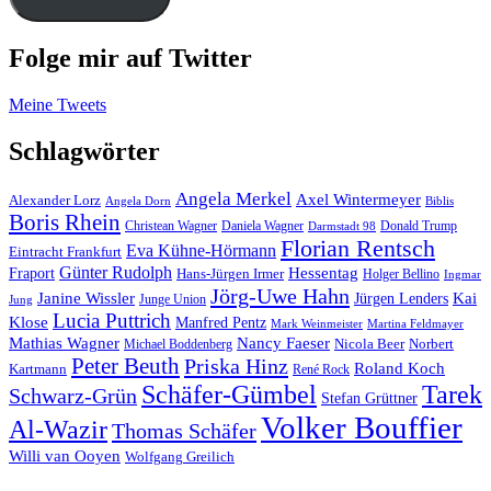
Folge mir auf Twitter
Meine Tweets
Schlagwörter
Angela Merkel
Axel Wintermeyer
Alexander Lorz
Angela Dorn
Biblis
Boris Rhein
Christean Wagner
Daniela Wagner
Donald Trump
Darmstadt 98
Florian Rentsch
Eva Kühne-Hörmann
Eintracht Frankfurt
Günter Rudolph
Fraport
Hessentag
Hans-Jürgen Irmer
Holger Bellino
Ingmar
Jörg-Uwe Hahn
Janine Wissler
Jürgen Lenders
Kai
Junge Union
Jung
Lucia Puttrich
Klose
Manfred Pentz
Mark Weinmeister
Martina Feldmayer
Mathias Wagner
Nancy Faeser
Michael Boddenberg
Nicola Beer
Norbert
Peter Beuth
Priska Hinz
Roland Koch
Kartmann
René Rock
Schäfer-Gümbel
Tarek
Schwarz-Grün
Stefan Grüttner
Volker Bouffier
Al-Wazir
Thomas Schäfer
Willi van Ooyen
Wolfgang Greilich