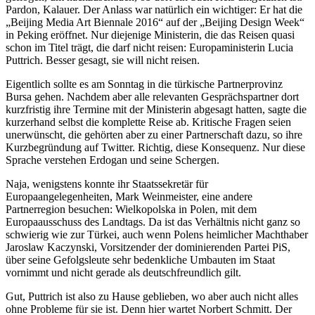
Pardon, Kalauer. Der Anlass war natürlich ein wichtiger: Er hat die
„Beijing Media Art Biennale 2016“ auf der „Beijing Design Week“
in Peking eröffnet. Nur diejenige Ministerin, die das Reisen quasi
schon im Titel trägt, die darf nicht reisen: Europaministerin Lucia
Puttrich. Besser gesagt, sie will nicht reisen.
Eigentlich sollte es am Sonntag in die türkische Partnerprovinz
Bursa gehen. Nachdem aber alle relevanten Gesprächspartner dort
kurzfristig ihre Termine mit der Ministerin abgesagt hatten, sagte die
kurzerhand selbst die komplette Reise ab. Kritische Fragen seien
unerwünscht, die gehörten aber zu einer Partnerschaft dazu, so ihre
Kurzbegründung auf Twitter. Richtig, diese Konsequenz. Nur diese
Sprache verstehen Erdogan und seine Schergen.
Naja, wenigstens konnte ihr Staatssekretär für
Europaangelegenheiten, Mark Weinmeister, eine andere
Partnerregion besuchen: Wielkopolska in Polen, mit dem
Europaausschuss des Landtags. Da ist das Verhältnis nicht ganz so
schwierig wie zur Türkei, auch wenn Polens heimlicher Machthaber
Jaroslaw Kaczynski, Vorsitzender der dominierenden Partei PiS,
über seine Gefolgsleute sehr bedenkliche Umbauten im Staat
vornimmt und nicht gerade als deutschfreundlich gilt.
Gut, Puttrich ist also zu Hause geblieben, wo aber auch nicht alles
ohne Probleme für sie ist. Denn hier wartet Norbert Schmitt. Der