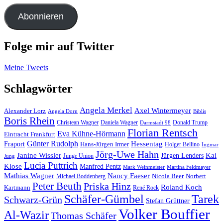
Adresse
Abonnieren
Folge mir auf Twitter
Meine Tweets
Schlagwörter
Angela Merkel
Axel Wintermeyer
Alexander Lorz
Angela Dorn
Biblis
Boris Rhein
Christean Wagner
Daniela Wagner
Donald Trump
Darmstadt 98
Florian Rentsch
Eva Kühne-Hörmann
Eintracht Frankfurt
Günter Rudolph
Fraport
Hessentag
Hans-Jürgen Irmer
Holger Bellino
Ingmar
Jörg-Uwe Hahn
Janine Wissler
Jürgen Lenders
Kai
Junge Union
Jung
Lucia Puttrich
Klose
Manfred Pentz
Mark Weinmeister
Martina Feldmayer
Mathias Wagner
Nancy Faeser
Michael Boddenberg
Nicola Beer
Norbert
Peter Beuth
Priska Hinz
Roland Koch
Kartmann
René Rock
Schäfer-Gümbel
Tarek
Schwarz-Grün
Stefan Grüttner
Volker Bouffier
Al-Wazir
Thomas Schäfer