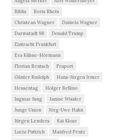
Angela Merkel
Axel Wintermeyer
Biblis
Boris Rhein
Christean Wagner
Daniela Wagner
Darmstadt 98
Donald Trump
Eintracht Frankfurt
Eva Kühne-Hörmann
Florian Rentsch
Fraport
Günter Rudolph
Hans-Jürgen Irmer
Hessentag
Holger Bellino
Ingmar Jung
Janine Wissler
Junge Union
Jörg-Uwe Hahn
Jürgen Lenders
Kai Klose
Lucia Puttrich
Manfred Pentz