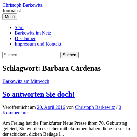
Springe
Christoph Barkewitz
zum
Journalist
Inhalt
Menü
Start
Barkewitz im Netz
Disclaimer
Impressum und Kontakt
Suchen
nach:
Schlagwort:
Barbara Cárdenas
Barkewitz am Mittwoch
So antworten Sie doch!
Veröffentlicht
am
20. April 2016
von
Christoph Barkewitz
/
0
Kommentare
Am Freitag hat die Frankfurter Neue Presse ihren 70. Geburtstag
gefeiert, Sie werden es sicher mitbekommen haben, liebe Leser. In
der schicken, dicken Beilage l...