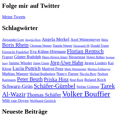
Folge mir auf Twitter
Meine Tweets
Schlagwörter
Angela Merkel
Axel Wintermeyer
Alexander Lorz
Angela Dorn
Biblis
Boris Rhein
Christean Wagner
Daniela Wagner
Donald Trump
Darmstadt 98
Florian Rentsch
Eva Kühne-Hörmann
Eintracht Frankfurt
Günter Rudolph
Fraport
Hessentag
Hans-Jürgen Irmer
Holger Bellino
Ingmar
Jörg-Uwe Hahn
Janine Wissler
Jürgen Lenders
Kai
Junge Union
Jung
Lucia Puttrich
Klose
Manfred Pentz
Mark Weinmeister
Martina Feldmayer
Mathias Wagner
Nancy Faeser
Michael Boddenberg
Nicola Beer
Norbert
Peter Beuth
Priska Hinz
Roland Koch
Kartmann
René Rock
Schäfer-Gümbel
Tarek
Schwarz-Grün
Stefan Grüttner
Volker Bouffier
Al-Wazir
Thomas Schäfer
Willi van Ooyen
Wolfgang Greilich
Neueste Beiträge