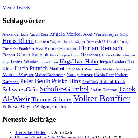
Meine Tweets
Schlagwörter
Angela Merkel
Axel Wintermeyer
Alexander Lorz
Angela Dorn
Biblis
Boris Rhein
Christean Wagner
Daniela Wagner
Donald Trump
Darmstadt 98
Florian Rentsch
Eva Kühne-Hörmann
Eintracht Frankfurt
Günter Rudolph
Fraport
Hessentag
Hans-Jürgen Irmer
Holger Bellino
Ingmar
Jörg-Uwe Hahn
Janine Wissler
Jürgen Lenders
Kai
Junge Union
Jung
Lucia Puttrich
Klose
Manfred Pentz
Mark Weinmeister
Martina Feldmayer
Mathias Wagner
Nancy Faeser
Michael Boddenberg
Nicola Beer
Norbert
Peter Beuth
Priska Hinz
Roland Koch
Kartmann
René Rock
Schäfer-Gümbel
Tarek
Schwarz-Grün
Stefan Grüttner
Volker Bouffier
Al-Wazir
Thomas Schäfer
Willi van Ooyen
Wolfgang Greilich
Neueste Beiträge
Tierische Heiler
13. Juli 2026
Riskante Sache: Alte Männer mit E-Bike
11. Mai 2026