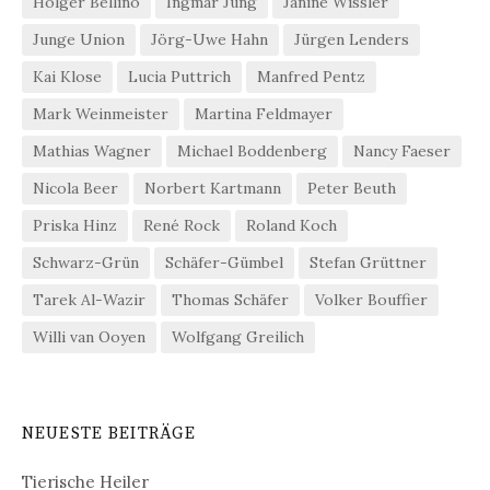
Holger Bellino
Ingmar Jung
Janine Wissler
Junge Union
Jörg-Uwe Hahn
Jürgen Lenders
Kai Klose
Lucia Puttrich
Manfred Pentz
Mark Weinmeister
Martina Feldmayer
Mathias Wagner
Michael Boddenberg
Nancy Faeser
Nicola Beer
Norbert Kartmann
Peter Beuth
Priska Hinz
René Rock
Roland Koch
Schwarz-Grün
Schäfer-Gümbel
Stefan Grüttner
Tarek Al-Wazir
Thomas Schäfer
Volker Bouffier
Willi van Ooyen
Wolfgang Greilich
NEUESTE BEITRÄGE
Tierische Heiler