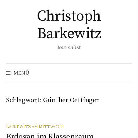
Springe
Christoph
zum
Inhalt
Barkewitz
Journalist
Suchen
nach:
MENÜ
Schlagwort:
Günther Oettinger
BARKEWITZ AM MITTWOCH
Erdogan im Klassenraum