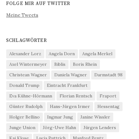
FOLGE MIR AUF TWITTER
Meine Tweets
SCHLAGWÖRTER
Alexander Lorz
Angela Dorn
Angela Merkel
Axel Wintermeyer
Biblis
Boris Rhein
Christean Wagner
Daniela Wagner
Darmstadt 98
Donald Trump
Eintracht Frankfurt
Eva Kühne-Hörmann
Florian Rentsch
Fraport
Günter Rudolph
Hans-Jürgen Irmer
Hessentag
Holger Bellino
Ingmar Jung
Janine Wissler
Junge Union
Jörg-Uwe Hahn
Jürgen Lenders
Kai Klose
Lucia Puttrich
Manfred Pentz